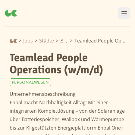
>
Jobs
>
Städte
>
Berlin
>
Teamlead People Operations (w/m/d)
Teamlead People
Operations (w/m/d)
PERSONALWESEN
Unternehmensbeschreibung
Enpal macht Nachhaltigkeit Alltag: Mit einer
integrierten Komplettlösung – von der Solaranlage
über Batteriespeicher, Wallbox und Wärmepumpe
bis zur KI-gestützten Energie­plattform Enpal.One+