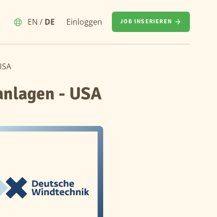
EN
/
DE
Einloggen
JOB INSERIEREN
USA
anlagen - USA