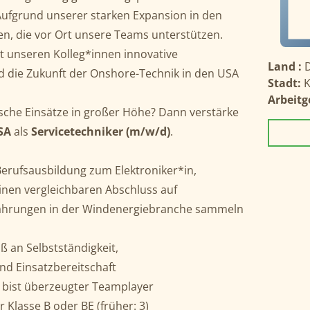
 Aufgrund unserer starken Expansion in den
n, die vor Ort unsere Teams unterstützen.
 unseren Kolleg*innen innovative
Land :
d die Zukunft der Onshore-Technik in den USA
Stadt:
K
Arbeitg
hnische Einsätze in großer Höhe? Dann verstärke
SA
als
Servicetechniker (m/w/d)
.
erufsausbildung zum Elektroniker*in,
inen vergleichbaren Abschluss auf
rfahrungen in der Windenergiebranche sammeln
ß an Selbstständigkeit,
d Einsatzbereitschaft
d bist überzeugter Teamplayer
 Klasse B oder BE (früher: 3)