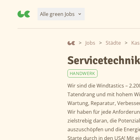
Alle green Jobs
>
Jobs
>
Städte
>
Kas
Servicetechni
HANDWERK
Wir sind die Windtastics – 2.2
Tatendrang und mit hohem Wir
Wartung, Reparatur, Verbesse
Wir haben für jede Anforderu
zielstrebig daran, die Potenzi
auszuschöpfen und die Energi
Starte durch in den USA! Mit 