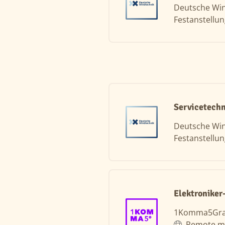
Deutsche Wi
Festanstellu
Servicetech
Deutsche Wi
Festanstellu
Elektroniker
1Komma5Gr
Remote m