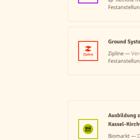
Festanstellu
Ground Syste
Zipline —
Ver
Festanstellu
Ausbildung 
Kassel-Kirc
Biomarkt —
D