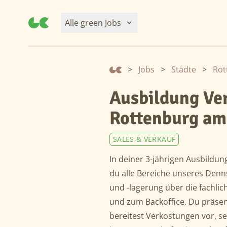
Alle green Jobs
>
Jobs
>
Städte
>
Ausbildung Ve
Rottenburg am
SALES & VERKAUF
In deiner 3-jährigen Ausbildun
du alle Bereiche unseres Den
und -lagerung über die fachli
und zum Backoffice. Du präsen
bereitest Verkostungen vor, 