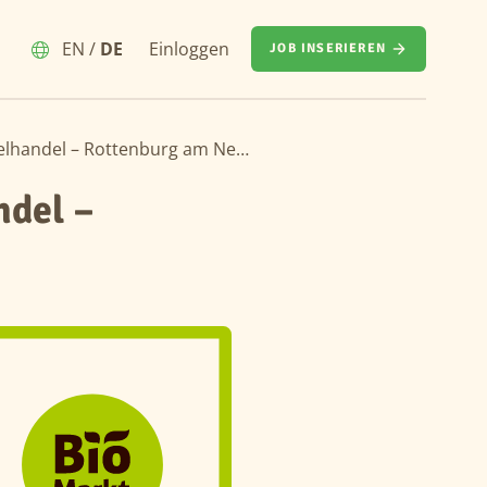
EN
/
DE
Einloggen
JOB INSERIEREN
Ausbildung Verkäufer (m/w/d) im Einzelhandel – Rottenburg am Neckar 2026
ndel –