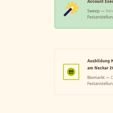
Account Exe
Sweep —
Ver
Festanstellu
Ausbildung 
am Neckar 2
Biomarkt —
D
Festanstellu