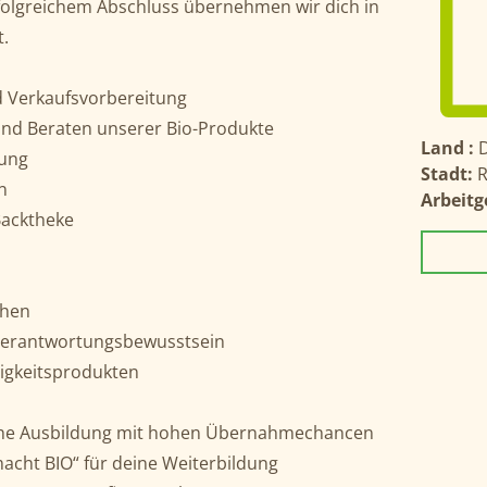
folgreichem Abschluss übernehmen wir dich in
t.
 Verkaufsvorbereitung
nd Beraten unserer Bio-Produkte
Land :
nung
Stadt:
R
n
Arbeitg
 Backtheke
chen
Verantwortungsbewusstsein
tigkeitsprodukten
ahe Ausbildung mit hohen Übernahmechancen
acht BIO“ für deine Weiterbildung