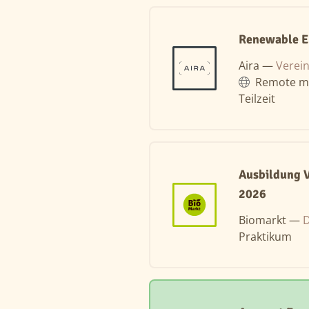
Renewable E
Aira —
Verein
Remote m
Teilzeit
Ausbildung V
2026
Biomarkt —
D
Praktikum