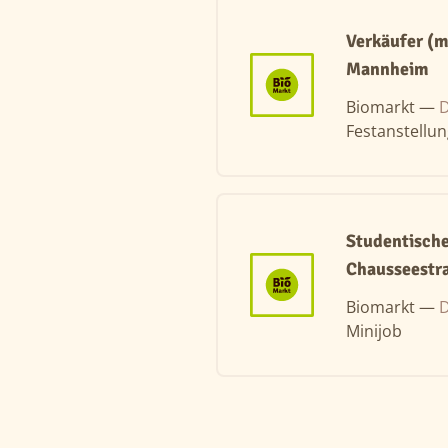
Verkäufer (
Mannheim
Biomarkt —
D
Festanstellu
Studentische
Chausseestr
Biomarkt —
D
Minijob