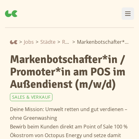
>
Jobs
>
Städte
>
Ruhrgebiet
>
Markenbotschafter*in / Promoter*in am POS im Außendienst (m/w/d)
Markenbotschafter*in /
Promoter*in am POS im
Außendienst (m/w/d)
SALES & VERKAUF
Deine Mission: Umwelt retten und gut verdienen –
ohne Greenwashing
Bewirb beim Kunden direkt am Point of Sale 100 %
Ökostrom von Octopus Energy und setze damit