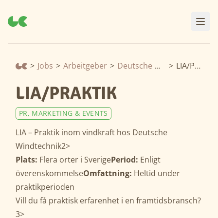
>
Jobs
>
Arbeitgeber
>
Deutsche Windtechnik
>
LIA/PRAKTIK
LIA/PRAKTIK
PR, MARKETING & EVENTS
LIA – Praktik inom vindkraft hos Deutsche
Windtechnik2>
Plats:
Flera orter i Sverige
Period:
Enligt
överenskommelse
Omfattning:
Heltid under
praktikperioden
Vill du få praktisk erfarenhet i en framtidsbransch?
3>