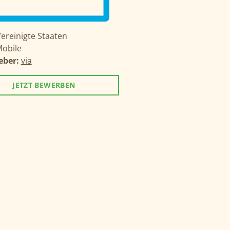
ereinigte Staaten
obile
eber:
via
JETZT BEWERBEN