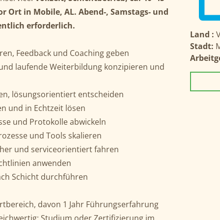
or Ort in Mobile, AL. Abend-, Samstags- und
ntlich erforderlich.
Land :
V
Stadt:
M
ren, Feedback und Coaching geben
Arbeitg
und laufende Weiterbildung konzipieren und
, lösungsorientiert entscheiden
n und in Echtzeit lösen
sse und Protokolle abwickeln
rozesse und Tools skalieren
her und serviceorientiert fahren
ichtlinien anwenden
ach Schicht durchführen
rtbereich, davon 1 Jahr Führungserfahrung
ichwertig; Studium oder Zertifizierung im