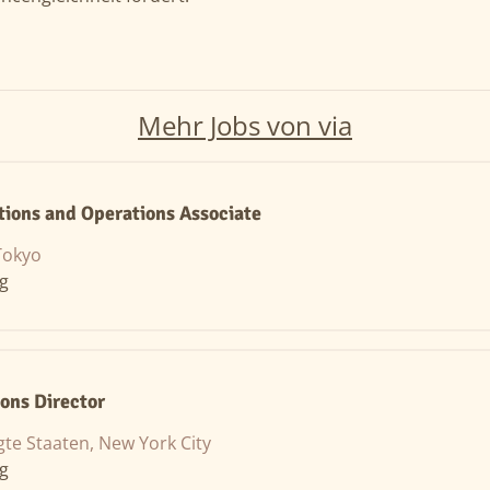
Mehr Jobs von via
tions and Operations Associate
Tokyo
ng
ions Director
gte Staaten, New York City
ng