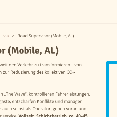
>
via
>
Road Supervisor (Mobile, AL)
r (Mobile, AL)
tweit den Verkehr zu transformieren – von
n zur Reduzierung des kollektiven CO₂-
n „The Wave“, kontrollieren Fahrerleistungen,
gäste, entschärfen Konflikte und managen
Sie auch selbst als Operator, gehen voran und
nservice.
Vollzeit, Schichtbetrieb, ca. 40–45