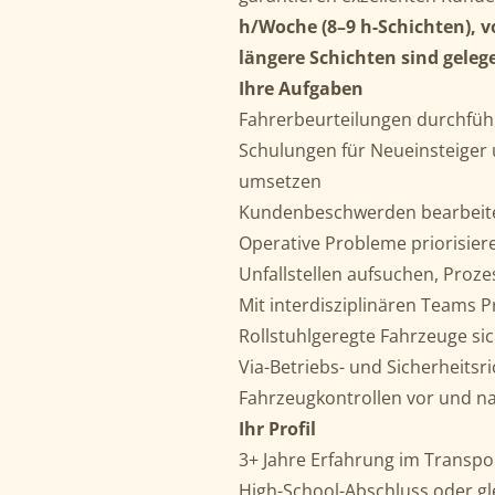
h/Woche (8–9 h-Schichten), v
längere Schichten sind gelege
Ihre Aufgaben
Fahrerbeurteilungen durchfüh
Schulungen für Neueinsteiger 
umsetzen
Kundenbeschwerden bearbeiten
Operative Probleme priorisiere
Unfallstellen aufsuchen, Proze
Mit interdisziplinären Teams P
Rollstuhlgeregte Fahrzeuge sic
Via-Betriebs- und Sicherheitsr
Fahrzeugkontrollen vor und n
Ihr Profil
3+ Jahre Erfahrung im Transpo
High-School-Abschluss oder gle