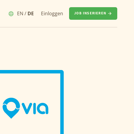
EN
/
DE
Einloggen
JOB INSERIEREN