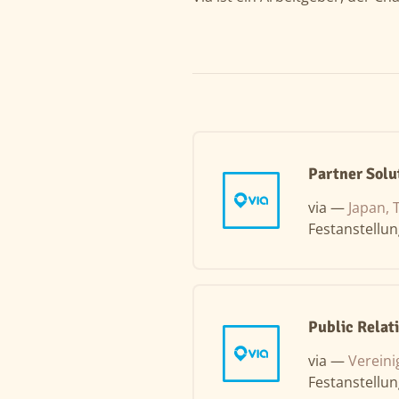
Partner Solu
via —
Japan, 
Festanstellu
Public Relat
via —
Vereini
Festanstellu