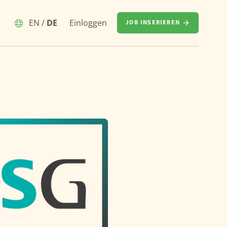
EN
/
DE
Einloggen
JOB INSERIEREN