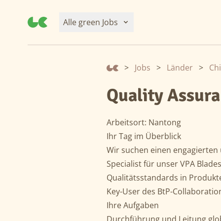
Alle green Jobs
>
Jobs
>
Länder
>
Ch
Quality Assura
Arbeitsort: Nantong
Ihr Tag im Überblick
Wir suchen einen engagierten 
Specialist für unser VPA Blades
Qualitätsstandards in Produkt
Key-User des BtP-Collaboratio
Ihre Aufgaben
Durchführung und Leitung glob