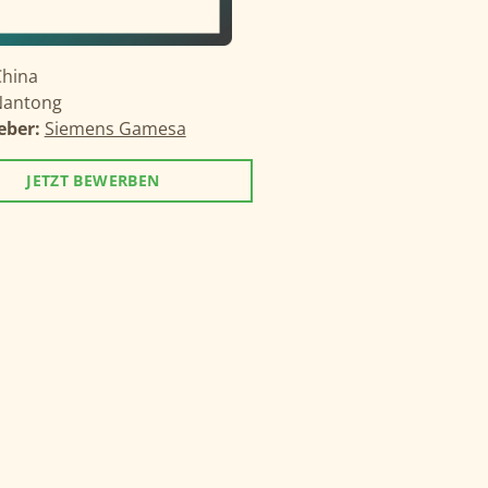
China
Nantong
eber:
Siemens Gamesa
JETZT BEWERBEN