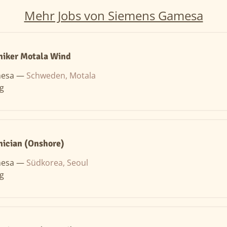
Mehr Jobs von Siemens Gamesa
niker Motala Wind
mesa —
Schweden, Motala
ng
nician (Onshore)
mesa —
Südkorea, Seoul
ng