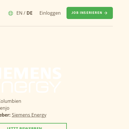
EN
/
DE
Einloggen
JOB INSERIEREN
Kolumbien
enjo
eber:
Siemens Energy
JETZT BEWERBEN