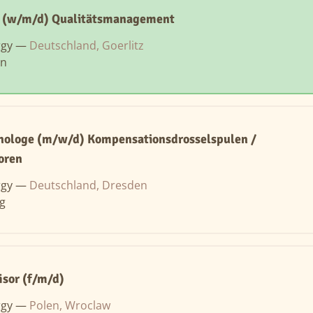
 (w/m/d) Qualitätsmanagement
rgy —
Deutschland, Goerlitz
In
nologe (m/w/d) Kompensationsdrosselspulen /
oren
rgy —
Deutschland, Dresden
ng
isor (f/m/d)
rgy —
Polen, Wroclaw