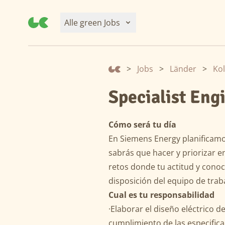
Alle green Jobs
>
Jobs
>
Länder
>
Ko
Specialist Eng
Cómo será tu día
En Siemens Energy planificamos
sabrás que hacer y priorizar e
retos donde tu actitud y conoc
disposición del equipo de trab
Cual es tu responsabilidad
·Elaborar el diseño eléctrico 
cumplimiento de las especifica