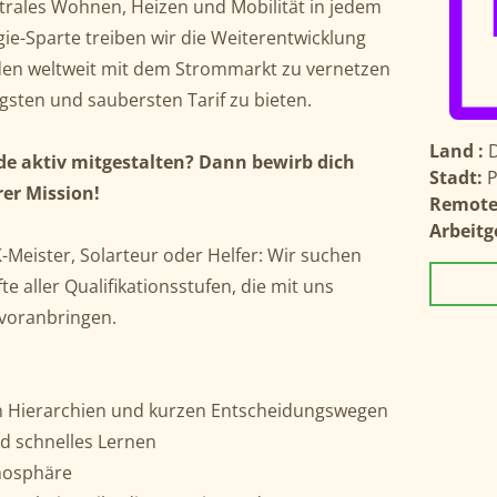
trales Wohnen, Heizen und Mobilität in jedem
ie-Sparte treiben wir die Weiterentwicklung
en weltweit mit dem Strommarkt zu vernetzen
gsten und saubersten Tarif zu bieten.
Land :
e aktiv mitgestalten? Dann bewirb dich
Stadt:
rer Mission!
Remote
Arbeitg
-Meister, Solarteur oder Helfer: Wir suchen
e aller Qualifikationsstufen, die mit uns
voranbringen.
n Hierarchien und kurzen Entscheidungswegen
nd schnelles Lernen
tmosphäre