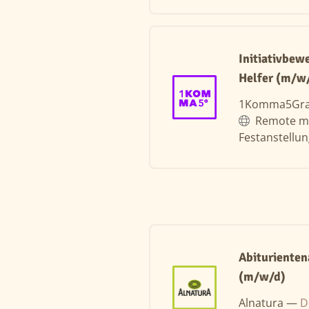
Initiativbew
Helfer (m/w
1Komma5Gr
Remote m
Festanstellu
Abiturienten
(m/w/d)
Alnatura —
D