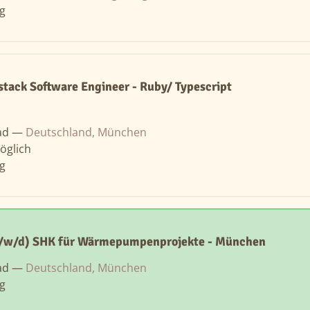
ng
lstack Software Engineer - Ruby/ Typescript
ad —
Deutschland, München
öglich
ng
m/w/d) SHK für Wärmepumpenprojekte - München
ad —
Deutschland, München
ng