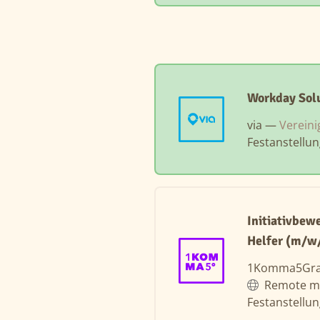
Workday Solu
via —
Vereini
Festanstellu
Initiativbew
Helfer (m/w
1Komma5Gr
Remote m
Festanstellu