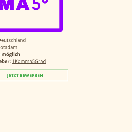
Deutschland
Potsdam
 möglich
eber:
1Komma5Grad
JETZT BEWERBEN