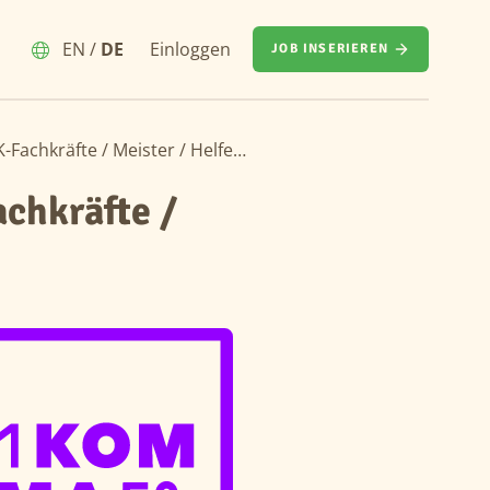
EN
/
DE
Einloggen
JOB INSERIEREN
Initiativbewerbung – Elektroniker & SHK-Fachkräfte / Meister / Helfer (m/w/d)
achkräfte /