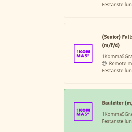
Festanstellu
(Senior) Ful
(m/f/d)
1Komma5Gr
Remote m
Festanstellu
Bauleiter (
1Komma5Gr
Festanstellu