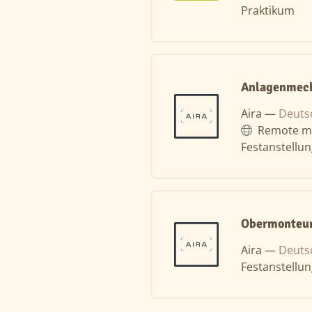
Praktikum
Anlagenmec
Aira —
Deuts
Remote m
Festanstellu
Obermonteur
Aira —
Deuts
Festanstellu