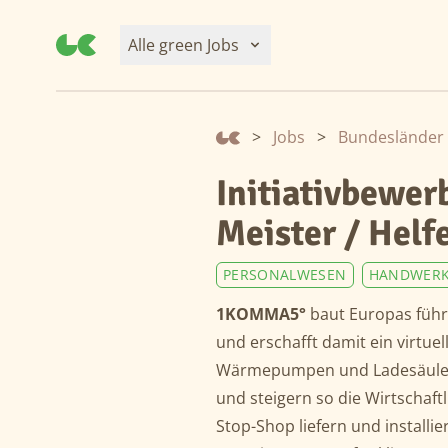
Alle green Jobs
>
Jobs
>
Bundesländer
Initiativbewer
Meister / Helf
PERSONALWESEN
HANDWER
1KOMMA5°
baut Europas führ
und erschafft damit ein virtue
Wärmepumpen und Ladesäulen 
und steigern so die Wirtschaft
Stop-Shop liefern und installi