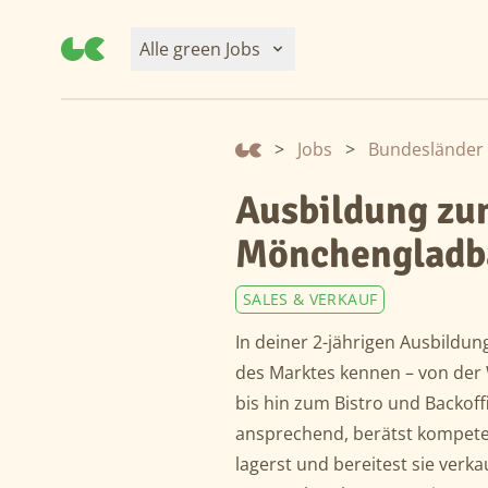
Alle green Jobs
>
Jobs
>
Bundesländer
Ausbildung zu
Mönchengladba
SALES & VERKAUF
In deiner 2-jährigen Ausbildun
des Marktes kennen – von der
bis hin zum Bistro und Backoff
ansprechend, berätst kompete
lagerst und bereitest sie verkau