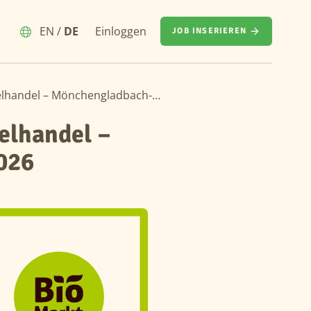
EN
/
DE
Einloggen
JOB INSERIEREN
Ausbildung zum Verkäufer (m/w/d) im Einzelhandel – Mönchengladbach-Odenkirchener Straße 2026
elhandel –
026