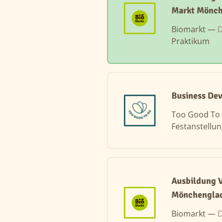
Markt Mönch
Biomarkt —
D
Praktikum
Business De
Too Good To
Festanstellu
Ausbildung V
Mönchenglad
Biomarkt —
D