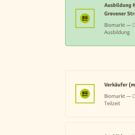
Ausbildung 
Grevener St
Biomarkt —
D
Ausbildung
Verkäufer (m
Biomarkt —
D
Teilzeit