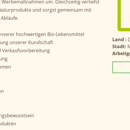
 Werbemaßnahmen um. Gleichzeitig vertiefst
 Naturprodukte und sorgst gemeinsam mit
Abläufe.
nserer hochwertigen Bio-Lebensmittel
Land :
tung unserer Kundschaft
Stadt:
M
 Verkaufsvorbereitung
Arbeitg
nung
hmen
en
ngsbewusstsein
odukten