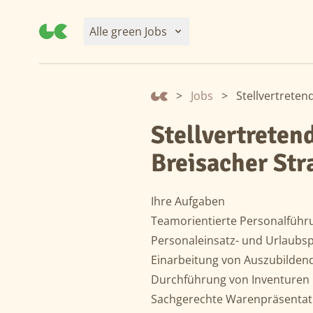
Alle green Jobs
>
Jobs
>
Stellvertreten
Stellvertreten
Breisacher St
Ihre Aufgaben
Teamorientierte Personalführ
Personaleinsatz- und Urlaubs
Einarbeitung von Auszubilden
Durchführung von Inventuren
Sachgerechte Warenpräsentat