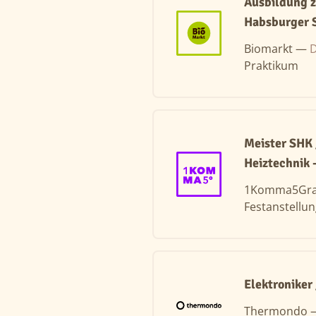
Ausbildung 
Habsburger 
Biomarkt —
D
Praktikum
Meister SHK
Heiztechnik
1Komma5Gr
Festanstellu
Elektroniker
Thermondo