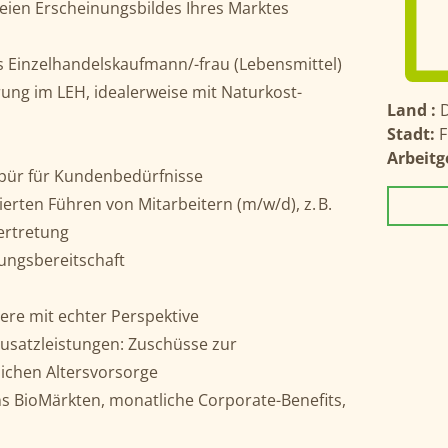
reien Erscheinungsbildes Ihres Marktes
 Einzelhandelskaufmann/-frau (Lebensmittel)
ung im LEH, idealerweise mit Naturkost-
Land :
Stadt:
F
Arbeitg
pür für Kundenbedürfnisse
erten Führen von Mitarbeitern (m/w/d), z. B.
ertretung
tungsbereitschaft
iere mit echter Perspektive
 Zusatzleistungen: Zuschüsse zur
ichen Altersvorsorge
ns BioMärkten, monatliche Corporate-Benefits,