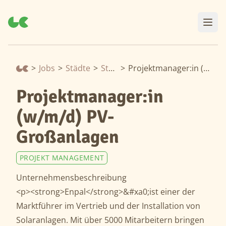
>
Jobs
>
Städte
>
Stuttgart
>
Projektmanager:in (w/m/d) PV-Großanlagen
Projektmanager:in
(w/m/d) PV-
Großanlagen
PROJEKT MANAGEMENT
Unternehmensbeschreibung
<p><strong>Enpal</strong>&#xa0;ist einer der
Marktführer im Vertrieb und der Installation von
Solaranlagen. Mit über 5000 Mitarbeitern bringen