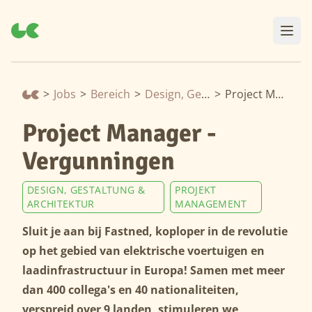
>
Jobs
>
Bereich
>
Design, Gestaltung & Architektur
>
Project Manager - Vergunningen
Project Manager -
Vergunningen
DESIGN, GESTALTUNG &
PROJEKT
ARCHITEKTUR
MANAGEMENT
Sluit je aan bij Fastned, koploper in de revolutie
op het gebied van elektrische voertuigen en
laadinfrastructuur in Europa! Samen met meer
dan 400 collega's en 40 nationaliteiten,
verspreid over 9 landen, stimuleren we