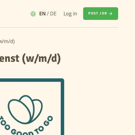
EN
/
DE
Log in
POST JOB
(w/m/d)
enst (w/m/d)