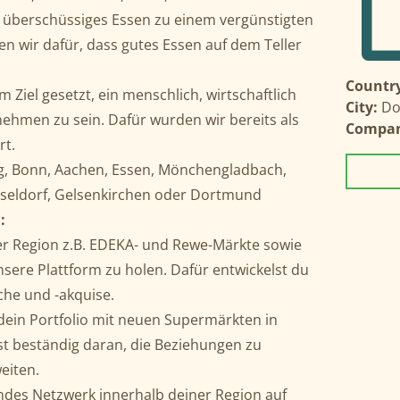
 überschüssiges Essen zu einem vergünstigten
n wir dafür, dass gutes Essen auf dem Teller
Country
 Ziel gesetzt, ein menschlich, wirtschaftlich
City:
Do
nehmen zu sein. Dafür wurden wir bereits als
Compa
rt.
g, Bonn, Aachen, Essen, Mönchengladbach,
sseldorf, Gelsenkirchen oder Dortmund
:
iner Region z.B. EDEKA- und Rewe-Märkte sowie
sere Plattform zu holen. Dafür entwickelst du
che und -akquise.
dein Portfolio mit neuen Supermärkten in
st beständig daran, die Beziehungen zu
eiten.
endes Netzwerk innerhalb deiner Region auf