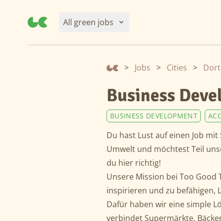
All green jobs
>
Jobs
>
Cities
>
Dor
Business Deve
BUSINESS DEVELOPMENT
AC
Du hast Lust auf einen Job mit
Umwelt und möchtest Teil uns
du hier richtig!
Unsere Mission bei Too Good T
inspirieren und zu befähigen,
Dafür haben wir eine simple L
verbindet Supermärkte, Bäcker