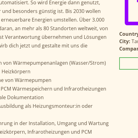
automatisiert. So wird Energie dann genutzt,
 und besonders günstig ist. Bis 2030 wollen
f erneuerbare Energien umstellen. Über 3.000
aran, an mehr als 80 Standorten weltweit, von
Country
willst Verantwortung übernehmen und Lösungen
City:
Ta
irb dich jetzt und gestalte mit uns die
Compa
ßen von Wärmepumpenanlagen (Wasser/Strom)
 Heizkörpern
hme von Wärmepumpen
n PCM Wärmespeichern und Infrarotheizungen
tale Dokumentation
Ausbildung als Heizungsmonteur:in oder
ahrung in der Installation, Umgang und Wartung
zkörpern, Infrarotheizungen und PCM