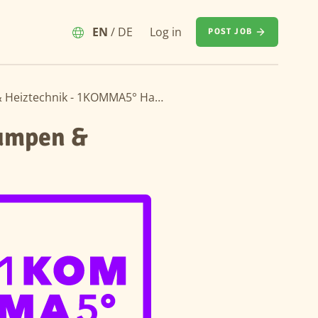
EN
/
DE
Log in
POST JOB
Anlagenmechaniker SHK (m/w/d) Wärmepumpen & Heiztechnik - 1KOMMA5° Hamburg Nord
umpen &