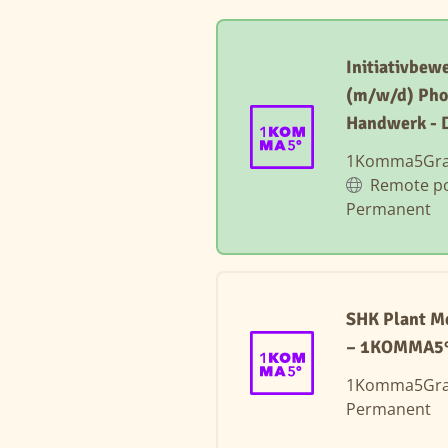
Initiativbewe
(m/w/d) Pho
Handwerk - 
1Komma5Gr
Remote po
Permanent
SHK Plant M
– 1KOMMA5°
1Komma5Gr
Permanent