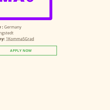
 :
Germany
ngstedt
ny:
1Komma5Grad
APPLY NOW