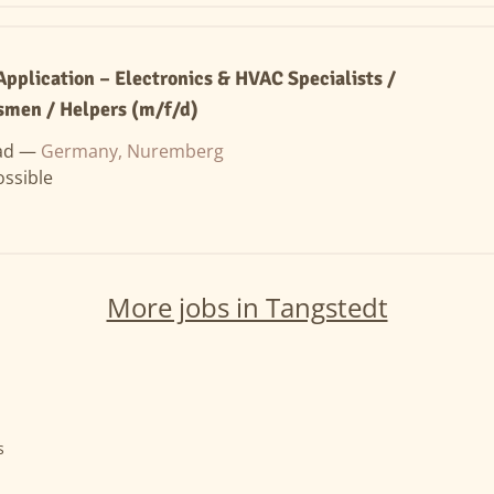
Application – Electronics & HVAC Specialists /
smen / Helpers (m/f/d)
ad —
Germany, Nuremberg
ssible
More jobs in Tangstedt
s