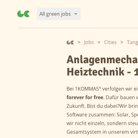
All green jobs
>
Jobs
>
Cities
>
Anlagenmecha
Heiztechnik 
Bei 1KOMMA5° verfolgen wir ei
forever for free
. Dafür bauen 
Zukunft. Bist du dabei?Wir br
Software zusammen: Solar, S
wir nicht einzeln, sondern steue
Gesamtsystem in unserem virt