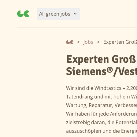
All green jobs
>
Jobs
>
Experten Gro
Experten Groß
Siemens®/Ves
Wir sind die Windtastics – 2.2
Tatendrang und mit hohem Wir
Wartung, Reparatur, Verbesse
Wir haben für jede Anforderu
zielstrebig daran, die Potenzi
auszuschöpfen und die Energi