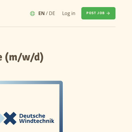
EN
/
DE
Log in
POST JOB
e (m/w/d)