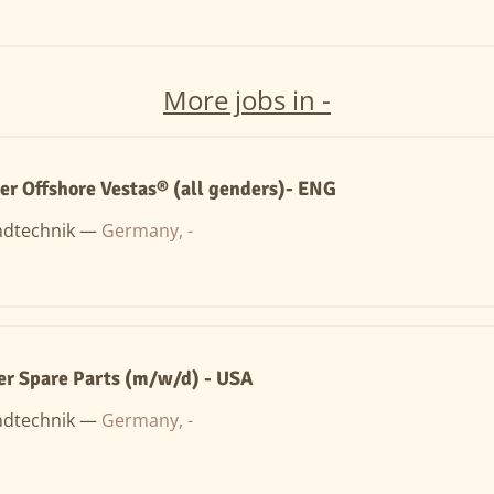
More jobs in -
er Offshore Vestas® (all genders)- ENG
ndtechnik —
Germany, -
r Spare Parts (m/w/d) - USA
ndtechnik —
Germany, -