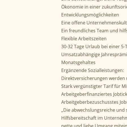
Ökonomie in einer zukunftsor
Entwicklungsmöglichkeiten
Eine offene Unternehmenskultu
Ein freundliches Team und hilf
Flexible Arbeitszeiten
30-32 Tage Urlaub bei einer 5
Umsatzabhängige Jahresprämie
Monatsgehaltes
Ergänzende Sozialleistungen:
Direktversicherungen werden 
Stark vergünstigter Tarif für 
Arbeitgeberfinanziertes Jobtic
Arbeitgeberbezuschusstes Job
„Die abwechslungsreiche und s
Hilfsbereitschaft im Unterneh
nette und liebe Umgang mitein