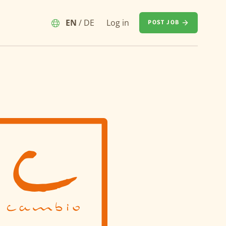
EN
/
DE
Log in
POST JOB