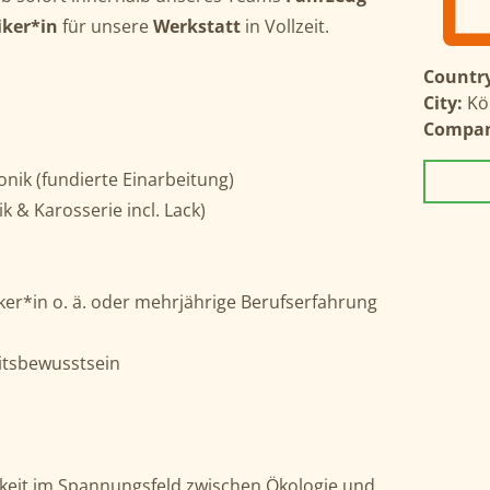
iker*in
für unsere
Werkstatt
in Vollzeit.
Country
City:
Kö
Compa
nik (fundierte Einarbeitung)
 & Karosserie incl. Lack)
ker*in o. ä. oder mehrjährige Berufserfahrung
itsbewusstsein
keit im Spannungsfeld zwischen Ökologie und