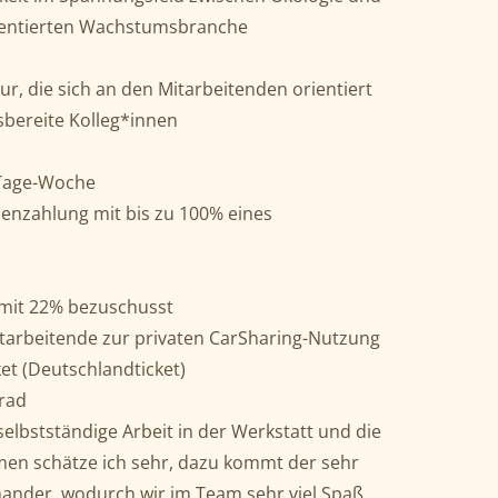
ientierten Wachstumsbranche
r, die sich an den Mitarbeitenden orientiert
sbereite Kolleg*innen
-Tage-Woche
nzahlung mit bis zu 100% eines
mit 22% bezuschusst
Mitarbeitende zur privaten CarSharing-Nutzung
ket (Deutschlandticket)
rad
elbstständige Arbeit in der Werkstatt und die
men schätze ich sehr, dazu kommt der sehr
ander, wodurch wir im Team sehr viel Spaß