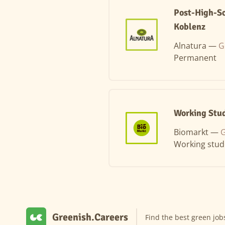
Post-High-Sch
Koblenz
Alnatura —
G
Permanent
Working Stud
Biomarkt —
G
Working stud
Greenish.Careers
Find the best green job