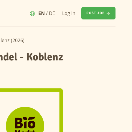
EN
/
DE
Log in
POST JOB
lenz (2026)
del - Koblenz