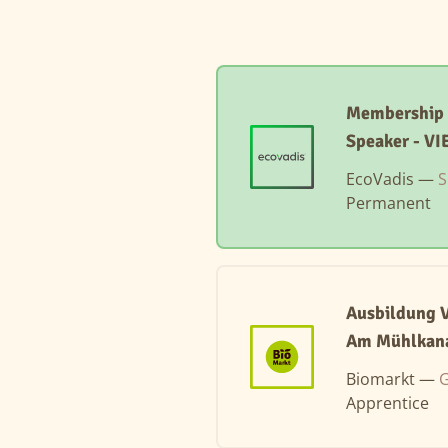
Membership Ex
Speaker - VI
EcoVadis —
S
Permanent
Ausbildung V
Am Mühlkana
Biomarkt —
G
Apprentice