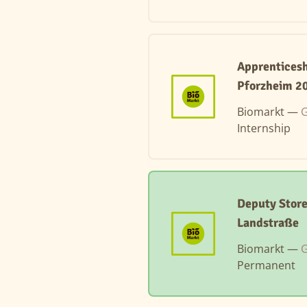
Apprenticesh
Pforzheim 2
Biomarkt —
G
Internship
Deputy Store
Landstraße
Biomarkt —
G
Permanent